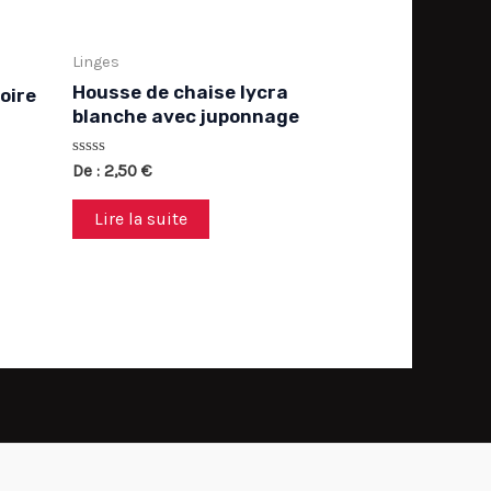
Linges
Housse de chaise lycra
oire
blanche avec juponnage
Note
De :
2,50
€
0
sur
5
Lire la suite