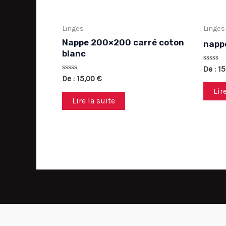
Linges
Linges
Nappe 200×200 carré coton
nappe
blanc
Note
De :
15
0
Note
De :
15,00
€
sur
0
5
Lir
sur
5
Lire la suite