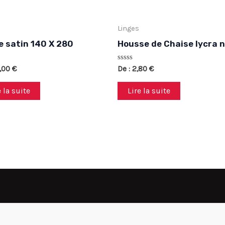
Linges
 satin 140 X 280
Housse de Chaise lycra n
Note
,00
€
De :
2,80
€
0
sur
5
e la suite
Lire la suite