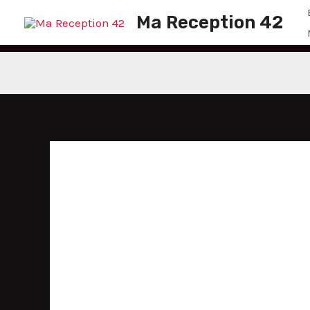
Aller
Ma Reception 42
au
contenu