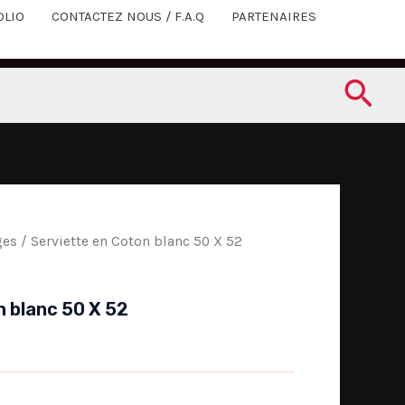
OLIO
CONTACTEZ NOUS / F.A.Q
PARTENAIRES
Rec
ges
/ Serviette en Coton blanc 50 X 52
n blanc 50 X 52